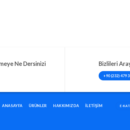
meye Ne Dersinizi
Bizlileri Ar
+90 (232) 479 3
ANASAYFA
ÜRÜNLER
HAKKIMIZDA
İLETIŞIM
E-KA