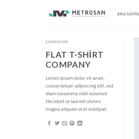
İçeriğe
atla
ANA SAYF
Lookbook
FLAT T-SHIRT
COMPANY
Lorem ipsum dolor sit amet,
consectetuer adipiscing elit, sed
diam nonummy nibh euismod
tincidunt ut laoreet dolore
magna aliquam erat volutpat.