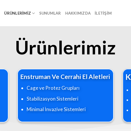
A
ÜRÜNLERIMIZ
SUNUMLAR
HAKKIMIZDA
İLETIŞIM
Ürünlerimiz
K
Enstruman Ve Cerrahi El Aletleri
Cage ve Protez Grupları
Stabilizasyon Sistemleri
Minimal İnvazive Sistemleri