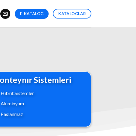
E-KATALOG
KATALOGLAR
onteynır Sistemleri
Hibrit Sistemler
Alüminyum
Paslanmaz