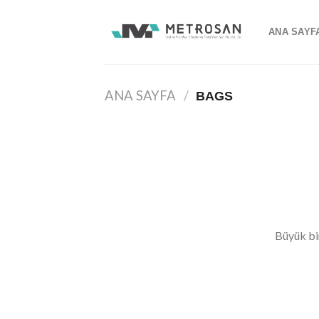
İçeriğe
atla
ANA SAYF
ANA SAYFA
/
BAGS
İçeriğe
geç
Büyük bi