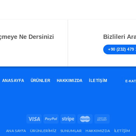
çmeye Ne Dersinizi
Bizlileri A
+90 (232) 479 
ANASAYFA
ÜRÜNLER
HAKKIMIZDA
İLETIŞIM
E-KA
ANA SAYFA
ÜRÜNLERIMIZ
SUNUMLAR
HAKKIMIZDA
İLETIŞIM