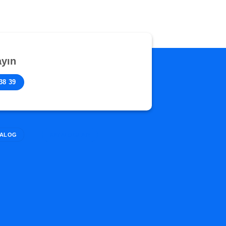
rayın
38 39
TALOG
KATALOGLAR