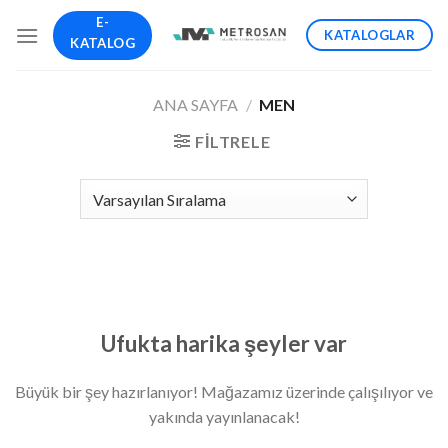
İçeriğe
E-
KATALOGLAR
atla
KATALOG
ANA SAYFA
/
MEN
FILTRELE
İçeriğe
geç
Ufukta harika şeyler var
Büyük bir şey hazırlanıyor! Mağazamız üzerinde çalışılıyor ve
yakında yayınlanacak!