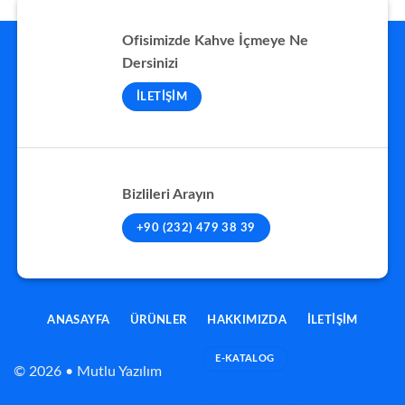
Ofisimizde Kahve İçmeye Ne
Dersinizi
İLETIŞIM
Bizlileri Arayın
+90 (232) 479 38 39
ANASAYFA
ÜRÜNLER
HAKKIMIZDA
İLETIŞIM
E-KATALOG
© 2026 • Mutlu Yazılım
KATALOGLAR