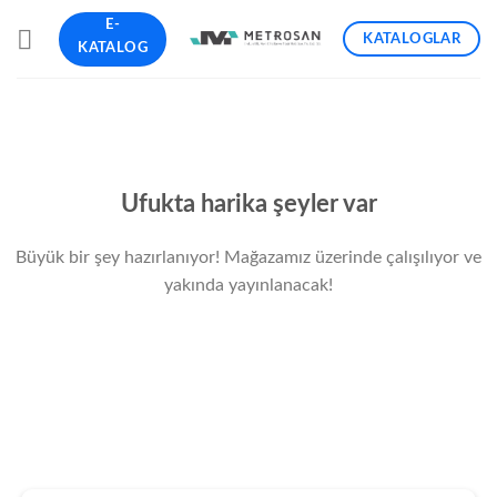
İçeriğe
E-
KATALOGLAR
atla
KATALOG
İçeriğe
geç
Ufukta harika şeyler var
Büyük bir şey hazırlanıyor! Mağazamız üzerinde çalışılıyor ve
yakında yayınlanacak!