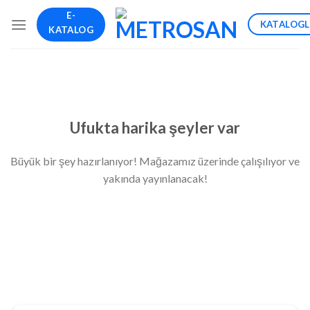
İçeriğe
E-
KATALOG
atla
KATALOG
İçeriğe
geç
Ufukta harika şeyler var
Büyük bir şey hazırlanıyor! Mağazamız üzerinde çalışılıyor ve
yakında yayınlanacak!