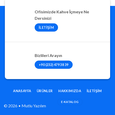
Ofisimizde Kahve İçmeye Ne
Dersinizi
İLETIŞIM
Bizlileri Arayın
+90 (232) 479 38 39
ANASAYFA
ÜRÜNLER
HAKKIMIZDA
İLETIŞIM
E-KATALOG
© 2026 • Mutlu Yazılım
KATALOGLAR