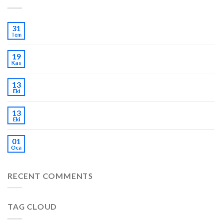
Hello world!
31
Tem
Welcome to Flatsome
19
Kas
Just another post with A Gallery
13
Eki
A Simple Blog Post
13
Eki
A Video Blog Post
01
Oca
RECENT COMMENTS
TAG CLOUD