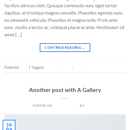
facilisis ultrices nibh. Quisque commodo nunc eget tortor
dapibus, et tristique magna convallis. Phasellus egestas nunc
eu venenatis vehicula. Phasellus et magna nulla. Proin ante
nunc, mollis a lectus ac, volutpat placerat ante. Vestibulum sit
amet […]
CONTINUE READING
→
Posted in
Style
|
Tagged
brooklyn
,
fashion
,
style
,
women
Leave a comment
STYLE
Another post with A Gallery
POSTED ON
ARALIK 16, 2013
BY
ADMIN
16
Ara