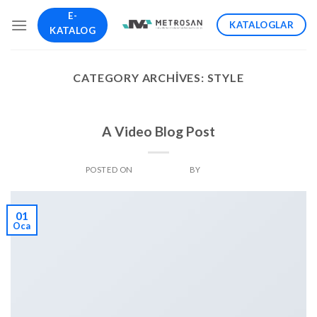
İçeriğe
E-
KATALOGLAR
atla
KATALOG
CATEGORY ARCHIVES:
STYLE
STYLE
A Video Blog Post
POSTED ON
OCAK 1, 2014
BY
ADMIN
01
Oca