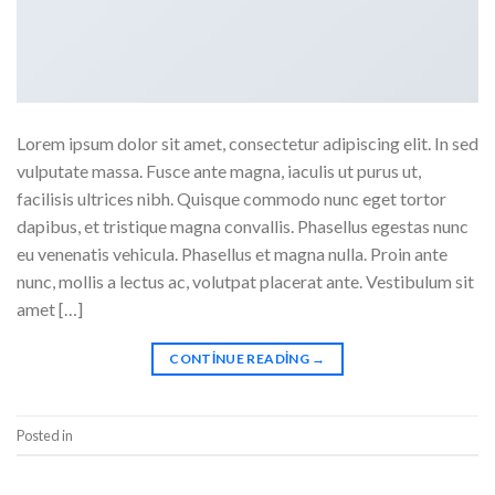
Lorem ipsum dolor sit amet, consectetur adipiscing elit. In sed
vulputate massa. Fusce ante magna, iaculis ut purus ut,
facilisis ultrices nibh. Quisque commodo nunc eget tortor
dapibus, et tristique magna convallis. Phasellus egestas nunc
eu venenatis vehicula. Phasellus et magna nulla. Proin ante
nunc, mollis a lectus ac, volutpat placerat ante. Vestibulum sit
amet […]
CONTINUE READING
→
Posted in
Style
Leave a comment