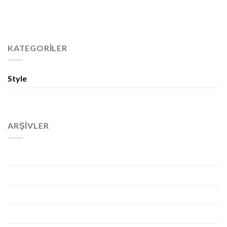
brooklyn
fashion
style
women
KATEGORILER
Style
(5)
Uncategorized
(4)
ARŞIVLER
Temmuz 2023
(1)
Kasım 2015
(1)
Ekim 2015
(2)
Ocak 2014
(1)