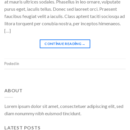
at mauris ultrices sodales. Phasellus in leo ornare, vulputate
purus eget, iaculis tellus. Donec sed laoreet orci. Praesent
faucibus feugiat velit a iaculis. Class aptent taciti sociosqu ad
litora torquent per conubia nostra, per inceptos himenaeos.
[…]
CONTINUE READING
→
Posted in
Style
Leave a comment
ABOUT
Lorem ipsum dolor sit amet, consectetuer adipiscing elit, sed
diam nonummy nibh euismod tincidunt.
LATEST POSTS