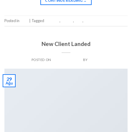
CONTINUE READING
→
Posted in
Style
|
Tagged
brooklyn
,
fashion
,
style
,
women
Leave a comment
STYLE
New Client Landed
POSTED ON
AĞUSTOS 29, 2013
BY
ADMIN
29
Ağu